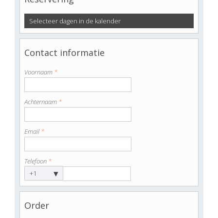
Selecteer dagen in de kalender
Contact informatie
Voornaam
*
Achternaam
*
Email
*
Telefoon
*
▾
+1
Order