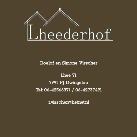
Roelof en Simone Visscher
Lhee 71
7991 PJ Dwingeloo
Tel: 06-42566371 / 06-42737491
r.visscher@hetnet.nl